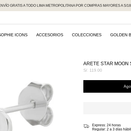
ENVÍO GRATIS A TODO LIMA METROPOLITANA POR COMPRAS MAYORES A S/18
SOPHIE ICONS
ACCESORIOS
COLECCIONES
GOLDEN 
ARETE STAR MOON 
Precio
S/. 119.00
regular
Ago
Express: 24 horas
Regular: 2 a 3 días hábi