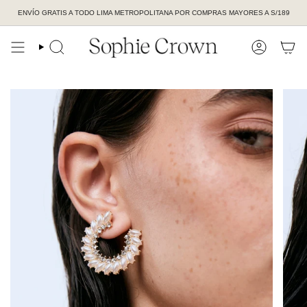
Ir
ENVÍO GRATIS A TODO LIMA METROPOLITANA POR COMPRAS MAYORES A S/189
al
contenido
BÚSQUEDA
CUENTA