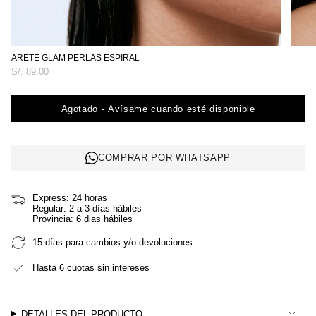
ARETE GLAM PERLAS ESPIRAL
Precio
S/. 89.00
regular
Agotado - Avísame cuando esté disponible
COMPRAR POR WHATSAPP
Express: 24 horas
Regular: 2 a 3 días hábiles
Provincia: 6 dias hábiles
15 días para cambios y/o devoluciones
Hasta 6 cuotas sin intereses
DETALLES DEL PRODUCTO