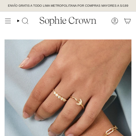
Ir
ENVÍO GRATIS A TODO LIMA METROPOLITANA POR COMPRAS MAYORES A S/189
al
contenido
BÚSQUEDA
CUENTA