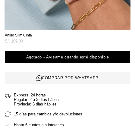
Anillo Slim Cinta
Precio
S/. 109.00
regular
Agotado - Avísame cuando esté disponible
COMPRAR POR WHATSAPP
Express: 24 horas
Regular: 2 a 3 días hábiles
Provincia: 6 dias hábiles
15 días para cambios y/o devoluciones
Hasta 6 cuotas sin intereses